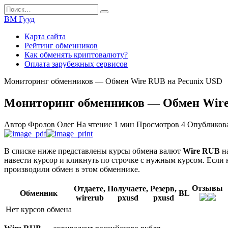
Перейти
Search
к
for:
ВМ Гууд
содержанию
Карта сайта
Рейтинг обменников
Как обменять криптовалюту?
Оплата зарубежных сервисов
Мониторинг обменников — Обмен Wire RUB на Pecunix USD
Мониторинг обменников — Обмен Wire
Автор
Фролов Олег
На чтение
1 мин
Просмотров
4
Опубликов
В списке ниже представлены курсы обмена валют
Wire RUB
н
навести курсор и кликнуть по строчке с нужным курсом. Если 
производили обмен в этом обменнике.
Отзывы
Отдаете,
Получаете,
Резерв,
Обменник
BL
wirerub
pxusd
pxusd
Нет курсов обмена