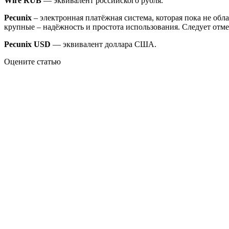
Wire RUB
— эквивалент российского рубля.
Pecunix
– электронная платёжная система, которая пока не обл
крупные – надёжность и простота использования. Следует отме
Pecunix USD
— эквивалент доллара США.
Оцените статью