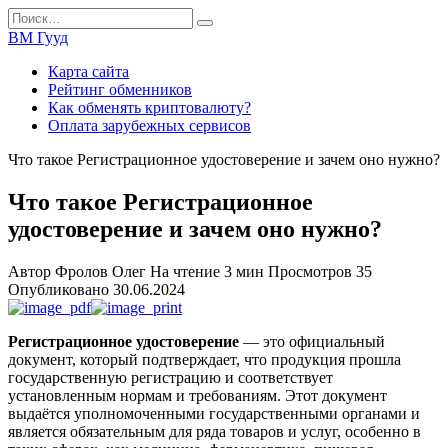
Перейти
Search
к
for:
ВМ Гууд
содержанию
Карта сайта
Рейтинг обменников
Как обменять криптовалюту?
Оплата зарубежных сервисов
Что такое Регистрационное удостоверение и зачем оно нужно?
Что такое Регистрационное
удостоверение и зачем оно нужно?
Автор
Фролов Олег
На чтение
3 мин
Просмотров
35
Опубликовано
30.06.2024
Регистрационное удостоверение
— это официальный
документ, который подтверждает, что продукция прошла
государственную регистрацию и соответствует
установленным нормам и требованиям. Этот документ
выдаётся уполномоченными государственными органами и
является обязательным для ряда товаров и услуг, особенно в