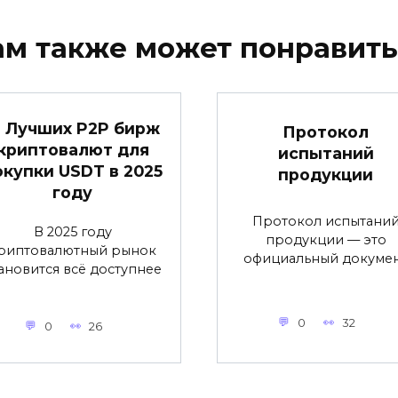
ам также может понравить
2 Лучших P2P бирж
Протокол
криптовалют для
испытаний
окупки USDT в 2025
продукции
году
Протокол испытани
В 2025 году
продукции — это
риптовалютный рынок
официальный докуме
ановится всё доступнее
0
32
0
26