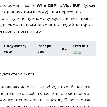
урсы обмена валют
Wire GBP
на
Visa EUR
. Курсы
ия (наилучший вверху). Для перехода к
кликнуть по нужному курсу. Если вы в правом
, то сможете почитать отзывы людей, которые
ом обменном пункте.
Получаете,
Резерв,
Отзывы
BL
veur
veur
унта стерлингов.
атёжная система. Она объединяет более 200
 постоянно разрабатывает и внедряет новые
ачинают использовать повсюду. Пластиковая
 популярностью, исходя из результатов опроса