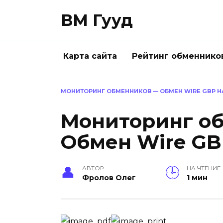
Перейти
ВМ Гууд
к
содержанию
Карта сайта
Рейтинг обменнико
МОНИТОРИНГ ОБМЕННИКОВ — ОБМЕН WIRE GBP НА
Мониторинг о
Обмен Wire GBP
АВТОР
НА ЧТЕНИЕ
Фролов Олег
1 мин