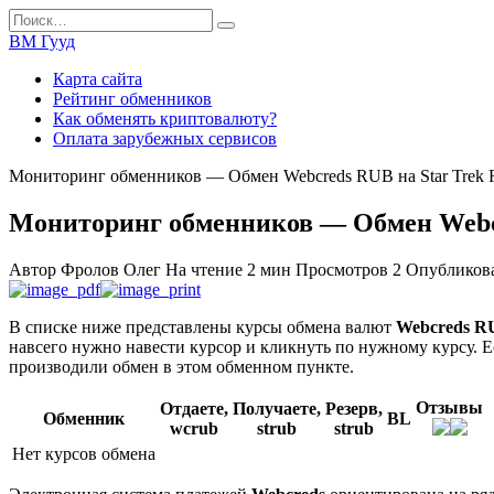
Перейти
Search
к
for:
ВМ Гууд
содержанию
Карта сайта
Рейтинг обменников
Как обменять криптовалюту?
Оплата зарубежных сервисов
Мониторинг обменников — Обмен Webcreds RUB на Star Trek
Мониторинг обменников — Обмен Webcr
Автор
Фролов Олег
На чтение
2 мин
Просмотров
2
Опубликов
В списке ниже представлены курсы обмена валют
Webcreds R
навсего нужно навести курсор и кликнуть по нужному курсу. Е
производили обмен в этом обменном пункте.
Отзывы
Отдаете,
Получаете,
Резерв,
Обменник
BL
wcrub
strub
strub
Нет курсов обмена