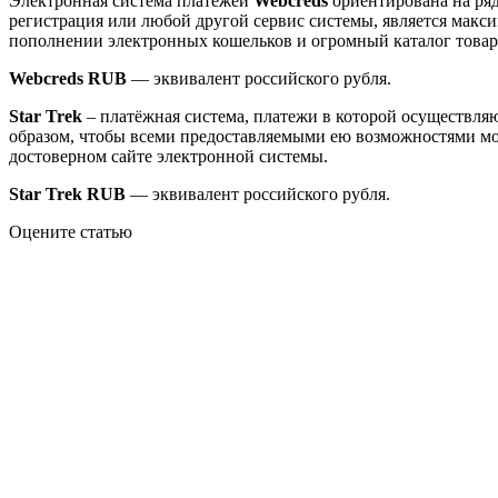
Электронная система платежей
Webcreds
ориентирована на ряд
регистрация или любой другой сервис системы, является макс
пополнении электронных кошельков и огромный каталог товаро
Webcreds RUB
— эквивалент российского рубля.
Star Trek
– платёжная система, платежи в которой осуществляю
образом, чтобы всеми предоставляемыми ею возможностями мо
достоверном сайте электронной системы.
Star Trek RUB
— эквивалент российского рубля.
Оцените статью