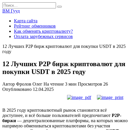
Перейти
Search
к
for:
ВМ Гууд
содержанию
Карта сайта
Рейтинг обменников
Как обменять криптовалюту?
Оплата зарубежных сервисов
12 Лучших P2P бирж криптовалют для покупки USDT в 2025
году
12 Лучших P2P бирж криптовалют для
покупки USDT в 2025 году
Автор
Фролов Олег
На чтение
3 мин
Просмотров
26
Опубликовано
12.04.2025
В 2025 году криптовалютный рынок становится всё
доступнее, и всё больше пользователей предпочитают
P2P-
биржи
— децентрализованные платформы, на которых можно
напрямую обмениваться криптовалютами без участия