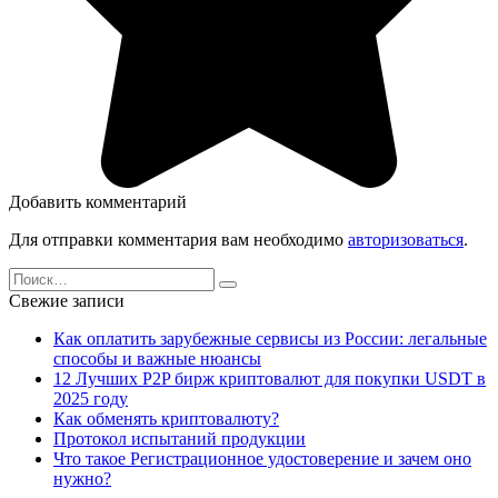
Добавить комментарий
Для отправки комментария вам необходимо
авторизоваться
.
Search
for:
Свежие записи
Как оплатить зарубежные сервисы из России: легальные
способы и важные нюансы
12 Лучших P2P бирж криптовалют для покупки USDT в
2025 году
Как обменять криптовалюту?
Протокол испытаний продукции
Что такое Регистрационное удостоверение и зачем оно
нужно?