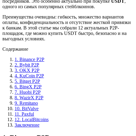
посредников. Это особенно актуально при покупке
USDT
,
одного из самых популярных стейблкоинов.
Преимущества очевидны: гибкость, множество вариантов
оплаты, конфиденциальность и отсутствие жесткой привязки
к банкам. В этой статье мы собрали 12 актуальных P2P-
площадок, где можно купить USDT быстро, безопасно и на
выгодных условиях.
Содержание
1. Binance P2P
2. Bybit P2P
3. OKX P2P
4. KuCoin P2P
5. Bitget P2P
6. BingX P2P
7. Huobi P2P
8. WazirX P2P
9. Remitano
10. BitValve
11. Paxful
12. LocalBitcoins
Заключение