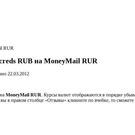
il RUR
reds RUB на MoneyMail RUR
ано
22.03.2012
на
MoneyMail RUR
. Курсы валют отображаются в порядке убыва
и вы в правом столбце «Отзывы» кликните по ячейке, то сможет