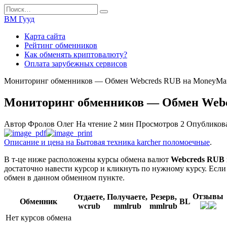
Перейти
Search
к
for:
ВМ Гууд
содержанию
Карта сайта
Рейтинг обменников
Как обменять криптовалюту?
Оплата зарубежных сервисов
Мониторинг обменников — Обмен Webcreds RUB на MoneyMa
Мониторинг обменников — Обмен Webc
Автор
Фролов Олег
На чтение
2 мин
Просмотров
2
Опубликов
Описание и цена на Бытовая техника karcher поломоечные
.
В т-це ниже расположены курсы обмена валют
Webcreds RUB
достаточно навести курсор и кликнуть по нужному курсу. Есл
обмен в данном обменном пункте.
Отзывы
Отдаете,
Получаете,
Резерв,
Обменник
BL
wcrub
mmlrub
mmlrub
Нет курсов обмена