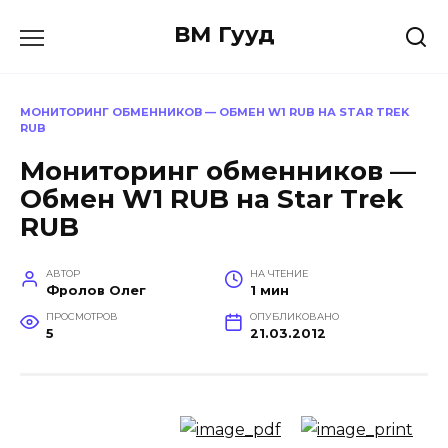
Перейти
ВМ Гууд
к
содержанию
МОНИТОРИНГ ОБМЕННИКОВ — ОБМЕН W1 RUB НА STAR TREK
RUB
Мониторинг обменников —
Обмен W1 RUB на Star Trek
RUB
АВТОР
НА ЧТЕНИЕ
Фролов Олег
1 мин
ПРОСМОТРОВ
ОПУБЛИКОВАНО
5
21.03.2012