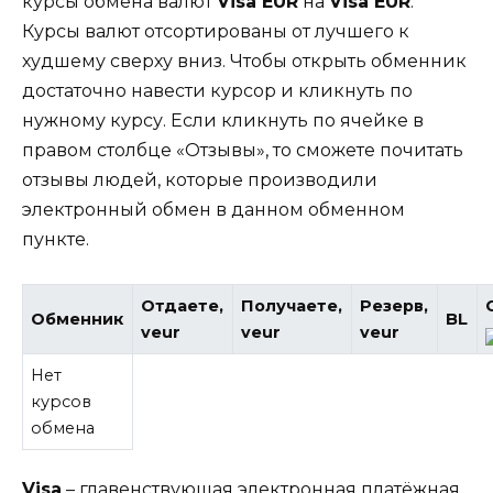
курсы обмена валют
Visa EUR
на
Visa EUR
.
Курсы валют отсортированы от лучшего к
худшему сверху вниз. Чтобы открыть обменник
достаточно навести курсор и кликнуть по
нужному курсу. Если кликнуть по ячейке в
правом столбце «Отзывы», то сможете почитать
отзывы людей, которые производили
электронный обмен в данном обменном
пункте.
Отдаете,
Получаете,
Резерв,
Обменник
BL
veur
veur
veur
Нет
курсов
обмена
Visa
– главенствующая электронная платёжная