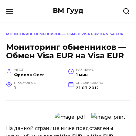
Перейти
ВМ Гууд
к
содержанию
МОНИТОРИНГ ОБМЕННИКОВ — ОБМЕН VISA EUR НА VISA EUR
Мониторинг обменников —
Обмен Visa EUR на Visa EUR
АВТОР
НА ЧТЕНИЕ
Фролов Олег
1 мин
ПРОСМОТРОВ
ОПУБЛИКОВАНО
1
21.03.2012
На данной странице ниже представлены