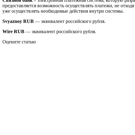
Связной банк
– электронная платёжная система, которую разра
предоставляется возможность осуществлять платежи, не отходя
уже осуществлять необходимые действия внутри системы.
Svyaznoy RUB
— эквивалент российского рубля.
Wire RUB
— эквивалент российского рубля.
Оцените статью