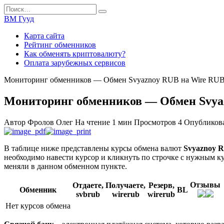
Перейти
Search
к
for:
ВМ Гууд
содержанию
Карта сайта
Рейтинг обменников
Как обменять криптовалюту?
Оплата зарубежных сервисов
Мониторинг обменников — Обмен Svyaznoy RUB на Wire RU
Мониторинг обменников — Обмен Svya
Автор
Фролов Олег
На чтение
1 мин
Просмотров
4
Опубликов
В таблице ниже представлены курсы обмена валют
Svyaznoy 
необходимо навести курсор и кликнуть по строчке с нужным ку
меняли в данном обменном пункте.
Отзывы
Отдаете,
Получаете,
Резерв,
Обменник
BL
svbrub
wirerub
wirerub
Нет курсов обмена