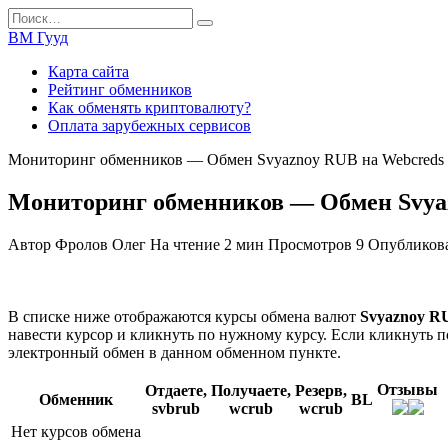
Перейти
Search
к
for:
ВМ Гууд
содержанию
Карта сайта
Рейтинг обменников
Как обменять криптовалюту?
Оплата зарубежных сервисов
Мониторинг обменников — Обмен Svyaznoy RUB на Webcred
Мониторинг обменников — Обмен Svya
Автор
Фролов Олег
На чтение
2 мин
Просмотров
9
Опубликов
В списке ниже отображаются курсы обмена валют
Svyaznoy R
навести курсор и кликнуть по нужному курсу. Если кликнуть п
электронный обмен в данном обменном пункте.
Отзывы
Отдаете,
Получаете,
Резерв,
Обменник
BL
svbrub
wcrub
wcrub
Нет курсов обмена