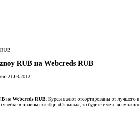
s RUB
znoy RUB на Webcreds RUB
ано
21.03.2012
UB
на
Webcreds RUB
. Курсы валют отсортированы от лучшего к
о ячейке в правом столбце «Отзывы», то будете иметь возможно