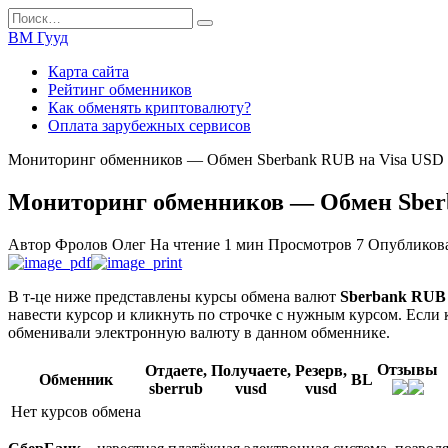
Перейти
Search
к
for:
ВМ Гууд
содержанию
Карта сайта
Рейтинг обменников
Как обменять криптовалюту?
Оплата зарубежных сервисов
Мониторинг обменников — Обмен Sberbank RUB на Visa USD
Мониторинг обменников — Обмен Sber
Автор
Фролов Олег
На чтение
1 мин
Просмотров
7
Опубликов
В т-це ниже представлены курсы обмена валют
Sberbank RUB
навести курсор и кликнуть по строчке с нужным курсом. Если 
обменивали электронную валюту в данном обменнике.
Отзывы
Отдаете,
Получаете,
Резерв,
Обменник
BL
sberrub
vusd
vusd
Нет курсов обмена