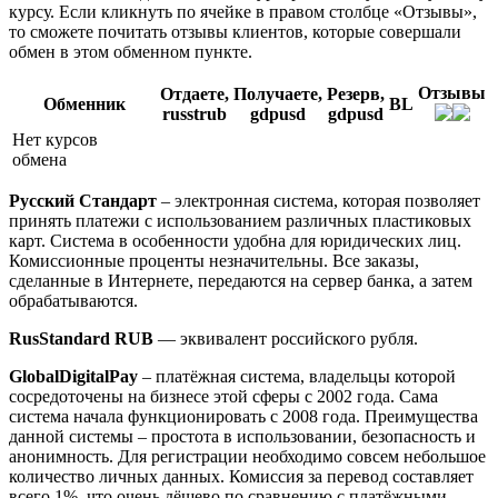
курсу. Если кликнуть по ячейке в правом столбце «Отзывы»,
то сможете почитать отзывы клиентов, которые совершали
обмен в этом обменном пункте.
Отзывы
Отдаете,
Получаете,
Резерв,
Обменник
BL
russtrub
gdpusd
gdpusd
Нет курсов
обмена
Русский Стандарт
– электронная система, которая позволяет
принять платежи с использованием различных пластиковых
карт. Система в особенности удобна для юридических лиц.
Комиссионные проценты незначительны. Все заказы,
сделанные в Интернете, передаются на сервер банка, а затем
обрабатываются.
RusStandard RUB
— эквивалент российского рубля.
GlobalDigitalPay
– платёжная система, владельцы которой
сосредоточены на бизнесе этой сферы с 2002 года. Сама
система начала функционировать с 2008 года. Преимущества
данной системы – простота в использовании, безопасность и
анонимность. Для регистрации необходимо совсем небольшое
количество личных данных. Комиссия за перевод составляет
всего 1%, что очень дёшево по сравнению с платёжными