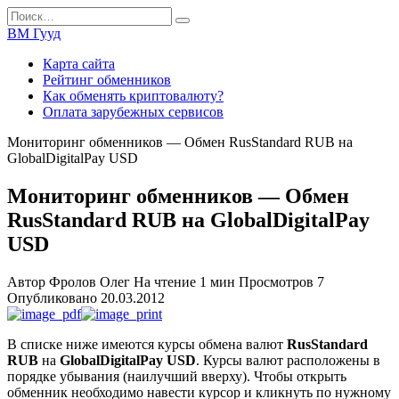
Перейти
Search
к
for:
ВМ Гууд
содержанию
Карта сайта
Рейтинг обменников
Как обменять криптовалюту?
Оплата зарубежных сервисов
Мониторинг обменников — Обмен RusStandard RUB на
GlobalDigitalPay USD
Мониторинг обменников — Обмен
RusStandard RUB на GlobalDigitalPay
USD
Автор
Фролов Олег
На чтение
1 мин
Просмотров
7
Опубликовано
20.03.2012
В списке ниже имеются курсы обмена валют
RusStandard
RUB
на
GlobalDigitalPay USD
. Курсы валют расположены в
порядке убывания (наилучший вверху). Чтобы открыть
обменник необходимо навести курсор и кликнуть по нужному