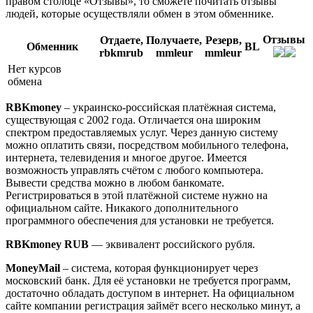
правом столбце «Отзывы», то сможете почитать отзывы
людей, которые осуществляли обмен в этом обменнике.
Отзывы
Отдаете,
Получаете,
Резерв,
Обменник
BL
rbkmrub
mmleur
mmleur
Нет курсов
обмена
RBKmoney
– украинско-российская платёжная система,
существующая с 2002 года. Отличается она широким
спектром предоставляемых услуг. Через данную систему
можно оплатить связи, посредством мобильного телефона,
интернета, телевидения и многое другое. Имеется
возможность управлять счётом с любого компьютера.
Вывести средства можно в любом банкомате.
Регистрироваться в этой платёжной системе нужно на
официальном сайте. Никакого дополнительного
программного обеспечения для установки не требуется.
RBKmoney RUB
— эквивалент российского рубля.
MoneyMail
– система, которая функционирует через
московский банк. Для её установки не требуется программ,
достаточно обладать доступом в интернет. На официальном
сайте компании регистрация займёт всего несколько минут, а