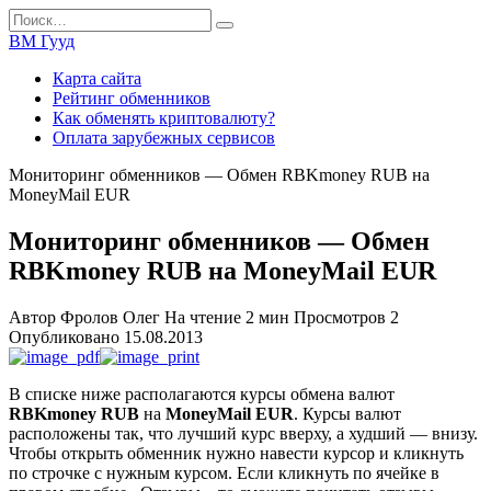
Перейти
Search
к
for:
ВМ Гууд
содержанию
Карта сайта
Рейтинг обменников
Как обменять криптовалюту?
Оплата зарубежных сервисов
Мониторинг обменников — Обмен RBKmoney RUB на
MoneyMail EUR
Мониторинг обменников — Обмен
RBKmoney RUB на MoneyMail EUR
Автор
Фролов Олег
На чтение
2 мин
Просмотров
2
Опубликовано
15.08.2013
В списке ниже располагаются курсы обмена валют
RBKmoney RUB
на
MoneyMail EUR
. Курсы валют
расположены так, что лучший курс вверху, а худший — внизу.
Чтобы открыть обменник нужно навести курсор и кликнуть
по строчке с нужным курсом. Если кликнуть по ячейке в