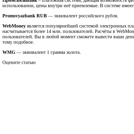
ПромсвязьБанк
– платёжная система, дающая возможность фи
использовании, цены внутри неё приемлемые. В системе имеют
Promsvyazbank RUB
— эквивалент российского рубля.
WebMoney
является популярнейшей системой электронных плат
насчитывается более 14 млн. пользователей. Расчёты в WebMo
пользователей. Вы в любой момент сможете вывести ваши день
тому подобное.
WMG
— эквивалент 1 грамма золота.
Оцените статью