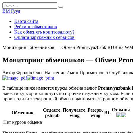
Перейти
Search
к
for:
ВМ Гууд
содержанию
Карта сайта
Рейтинг обменников
Как обменять криптовалюту?
Оплата зарубежных сервисов
Мониторинг обменников — Обмен Promsvyazbank RUB на W
Мониторинг обменников — Обмен Pro
Автор
Фролов Олег
На чтение
2 мин
Просмотров
5
Опубликов
В таблице ниже имеются курсы обмена валют
Promsvyazbank
навести курсор и кликнуть по строчке с нужным курсом. Если 
производили электронный обмен в данном электронном обмен
Отзывы
Отдаете,
Получаете,
Резерв,
Обменник
BL
psbrub
wmg
wmg
Нет курсов обмена