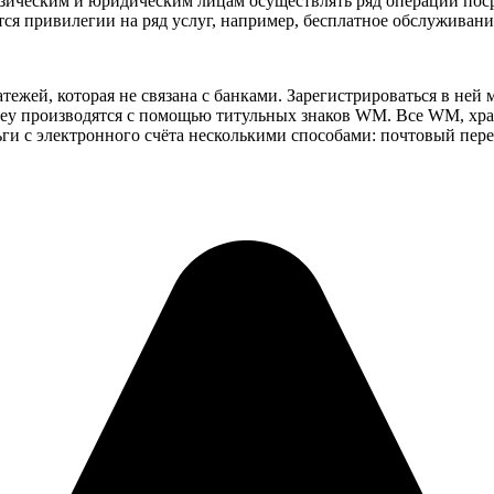
зическим и юридическим лицам осуществлять ряд операций посре
ся привилегии на ряд услуг, например, бесплатное обслуживани
ежей, которая не связана с банками. Зарегистрироваться в ней 
ney производятся с помощью титульных знаков WM. Все WM, хран
ги с электронного счёта несколькими способами: почтовый пере