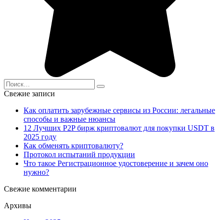
Search
for:
Свежие записи
Как оплатить зарубежные сервисы из России: легальные
способы и важные нюансы
12 Лучших P2P бирж криптовалют для покупки USDT в
2025 году
Как обменять криптовалюту?
Протокол испытаний продукции
Что такое Регистрационное удостоверение и зачем оно
нужно?
Свежие комментарии
Архивы