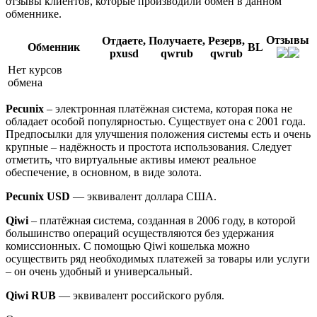
отзывы клиентов, которые производили обмен в данном
обменнике.
Отзывы
Отдаете,
Получаете,
Резерв,
Обменник
BL
pxusd
qwrub
qwrub
Нет курсов
обмена
Pecunix
– электронная платёжная система, которая пока не
обладает особой популярностью. Существует она с 2001 года.
Предпосылки для улучшения положения системы есть и очень
крупные – надёжность и простота использования. Следует
отметить, что виртуальные активы имеют реальное
обеспечение, в основном, в виде золота.
Pecunix USD
— эквивалент доллара США.
Qiwi
– платёжная система, созданная в 2006 году, в которой
большинство операций осуществляются без удержания
комиссионных. С помощью Qiwi кошелька можно
осуществить ряд необходимых платежей за товары или услуги
– он очень удобный и универсальный.
Qiwi RUB
— эквивалент российского рубля.