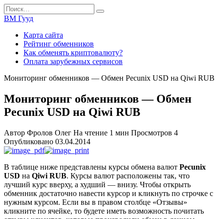
Перейти
Search
к
for:
ВМ Гууд
содержанию
Карта сайта
Рейтинг обменников
Как обменять криптовалюту?
Оплата зарубежных сервисов
Мониторинг обменников — Обмен Pecunix USD на Qiwi RUB
Мониторинг обменников — Обмен
Pecunix USD на Qiwi RUB
Автор
Фролов Олег
На чтение
1 мин
Просмотров
4
Опубликовано
03.04.2014
В таблице ниже представлены курсы обмена валют
Pecunix
USD
на
Qiwi RUB
. Курсы валют расположены так, что
лучший курс вверху, а худший — внизу. Чтобы открыть
обменник достаточно навести курсор и кликнуть по строчке с
нужным курсом. Если вы в правом столбце «Отзывы»
кликните по ячейке, то будете иметь возможность почитать