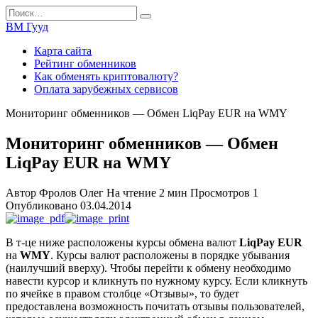
Перейти
Search
к
for:
ВМ Гууд
содержанию
Карта сайта
Рейтинг обменников
Как обменять криптовалюту?
Оплата зарубежных сервисов
Мониторинг обменников — Обмен LiqPay EUR на WMY
Мониторинг обменников — Обмен
LiqPay EUR на WMY
Автор
Фролов Олег
На чтение
2 мин
Просмотров
1
Опубликовано
03.04.2014
В т-це ниже расположены курсы обмена валют
LiqPay EUR
на
WMY
. Курсы валют расположены в порядке убывания
(наилучший вверху). Чтобы перейти к обмену необходимо
навести курсор и кликнуть по нужному курсу. Если кликнуть
по ячейке в правом столбце «Отзывы», то будет
предоставлена возможность почитать отзывы пользователей,