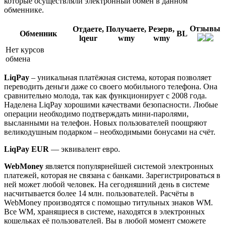
которые осуществляли электронный обмен в данном
обменнике.
Отзывы
Отдаете,
Получаете,
Резерв,
Обменник
BL
lqeur
wmy
wmy
Нет курсов
обмена
LiqPay
– уникальная платёжная система, которая позволяет
переводить деньги даже со своего мобильного телефона. Она
сравнительно молода, так как функционирует с 2008 года.
Наделена LiqPay хорошими качествами безопасности. Любые
операции необходимо подтверждать мини-паролями,
высланными на телефон. Новых пользователей поощряют
великодушным подарком – необходимыми бонусами на счёт.
LiqPay EUR
— эквивалент евро.
WebMoney
является популярнейшей системой электронных
платежей, которая не связана с банками. Зарегистрироваться в
ней может любой человек. На сегодняшний день в системе
насчитывается более 14 млн. пользователей. Расчёты в
WebMoney производятся с помощью титульных знаков WM.
Все WM, хранящиеся в системе, находятся в электронных
кошельках её пользователей. Вы в любой момент сможете