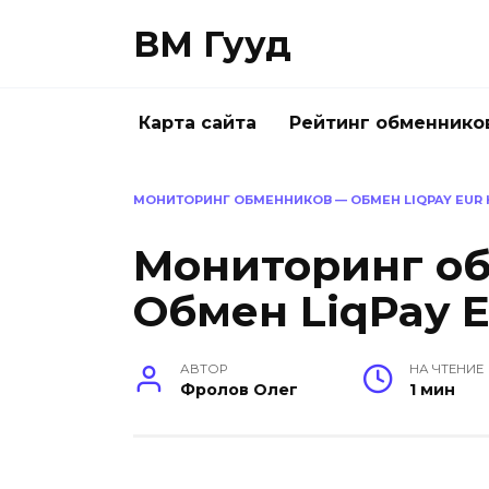
Перейти
ВМ Гууд
к
содержанию
Карта сайта
Рейтинг обменнико
МОНИТОРИНГ ОБМЕННИКОВ — ОБМЕН LIQPAY EUR Н
Мониторинг о
Обмен LiqPay E
АВТОР
НА ЧТЕНИЕ
Фролов Олег
1 мин