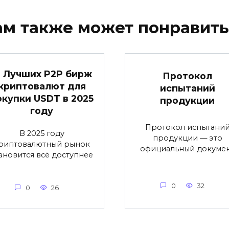
ам также может понравить
2 Лучших P2P бирж
Протокол
криптовалют для
испытаний
окупки USDT в 2025
продукции
году
Протокол испытани
В 2025 году
продукции — это
риптовалютный рынок
официальный докуме
ановится всё доступнее
0
32
0
26