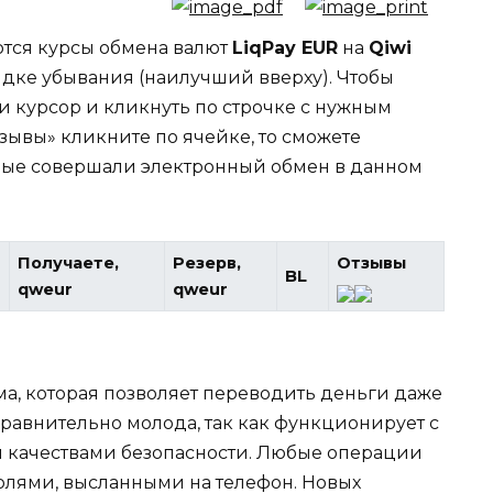
ются курсы обмена валют
LiqPay EUR
на
Qiwi
ядке убывания (наилучший вверху). Чтобы
и курсор и кликнуть по строчке с нужным
тзывы» кликните по ячейке, то сможете
орые совершали электронный обмен в данном
Получаете,
Резерв,
Отзывы
BL
qweur
qweur
ма, которая позволяет переводить деньги даже
сравнительно молода, так как функционирует с
и качествами безопасности. Любые операции
лями, высланными на телефон. Новых