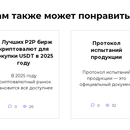
ам также может понравить
2 Лучших P2P бирж
Протокол
криптовалют для
испытаний
окупки USDT в 2025
продукции
году
Протокол испытани
В 2025 году
продукции — это
риптовалютный рынок
официальный докуме
ановится всё доступнее
0
32
0
26