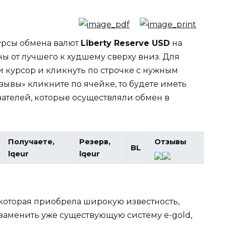
курсы обмена валют
Liberty Reserve USD
на
ны от лучшего к худшему сверху вниз. Для
и курсор и кликнуть по строчке с нужным
зывы» кликните по ячейке, то будете иметь
вателей, которые осуществляли обмен в
Получаете,
Резерв,
Отзывы
BL
lqeur
lqeur
 которая приобрела широкую известность,
б заменить уже существующую систему e-gold,