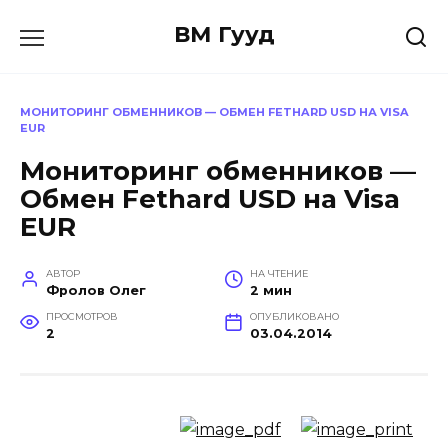
Перейти
ВМ Гууд
к
содержанию
МОНИТОРИНГ ОБМЕННИКОВ — ОБМЕН FETHARD USD НА VISA
EUR
Мониторинг обменников —
Обмен Fethard USD на Visa
EUR
АВТОР
НА ЧТЕНИЕ
Фролов Олег
2 мин
ПРОСМОТРОВ
ОПУБЛИКОВАНО
2
03.04.2014