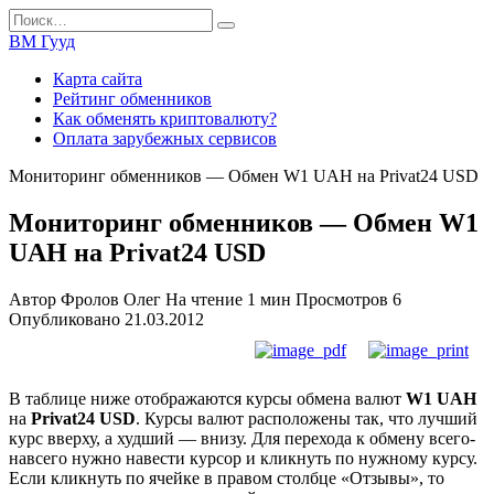
Перейти
Search
к
for:
ВМ Гууд
содержанию
Карта сайта
Рейтинг обменников
Как обменять криптовалюту?
Оплата зарубежных сервисов
Мониторинг обменников — Обмен W1 UAH на Privat24 USD
Мониторинг обменников — Обмен W1
UAH на Privat24 USD
Автор
Фролов Олег
На чтение
1 мин
Просмотров
6
Опубликовано
21.03.2012
В таблице ниже отображаются курсы обмена валют
W1 UAH
на
Privat24 USD
. Курсы валют расположены так, что лучший
курс вверху, а худший — внизу. Для перехода к обмену всего-
навсего нужно навести курсор и кликнуть по нужному курсу.
Если кликнуть по ячейке в правом столбце «Отзывы», то