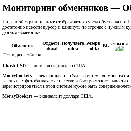
Мониторинг обменников — Об
На данной странице ниже отображаются курсы обмена валют
U
достаточно навести курсор и кликнуть по строчке с нужным ку
данном обменнике.
Отдаете,
Получаете,
Резерв,
Отзывы
Обменник
BL
ukusd
mbkr
mbkr
Нет курсов обмена
Ukash USD
— эквивалент доллара США.
Moneybookers
– электронная платёжная система во многом схож
различных фотобанках, очень легко и быстро можно вывести с 
зарегистрироваться в этой системе нужно быть совершеннолет
MoneyBookers
— эквивалент доллара США.