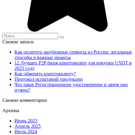
Search
for:
Свежие записи
Как оплатить зарубежные сервисы из России: легальные
способы и важные нюансы
12 Лучших P2P бирж криптовалют для покупки USDT в
2025 году
Как обменять криптовалюту?
Протокол испытаний продукции
Что такое Регистрационное удостоверение и зачем оно
нужно?
Свежие комментарии
Архивы
Июнь 2025
Апрель 2025
Июль 2024