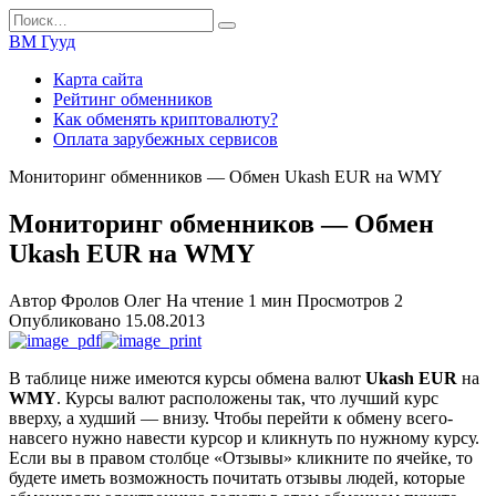
Перейти
Search
к
for:
ВМ Гууд
содержанию
Карта сайта
Рейтинг обменников
Как обменять криптовалюту?
Оплата зарубежных сервисов
Мониторинг обменников — Обмен Ukash EUR на WMY
Мониторинг обменников — Обмен
Ukash EUR на WMY
Автор
Фролов Олег
На чтение
1 мин
Просмотров
2
Опубликовано
15.08.2013
В таблице ниже имеются курсы обмена валют
Ukash EUR
на
WMY
. Курсы валют расположены так, что лучший курс
вверху, а худший — внизу. Чтобы перейти к обмену всего-
навсего нужно навести курсор и кликнуть по нужному курсу.
Если вы в правом столбце «Отзывы» кликните по ячейке, то
будете иметь возможность почитать отзывы людей, которые