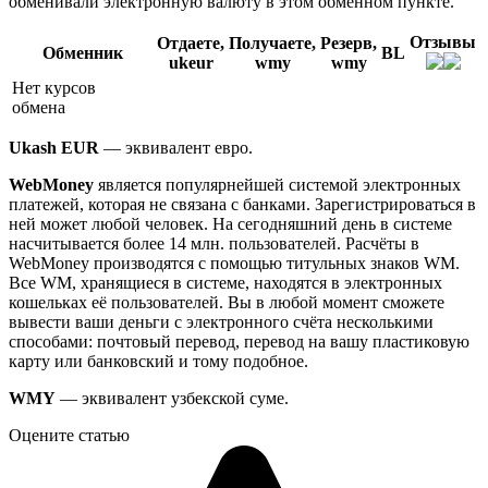
обменивали электронную валюту в этом обменном пункте.
Отзывы
Отдаете,
Получаете,
Резерв,
Обменник
BL
ukeur
wmy
wmy
Нет курсов
обмена
Ukash EUR
— эквивалент евро.
WebMoney
является популярнейшей системой электронных
платежей, которая не связана с банками. Зарегистрироваться в
ней может любой человек. На сегодняшний день в системе
насчитывается более 14 млн. пользователей. Расчёты в
WebMoney производятся с помощью титульных знаков WM.
Все WM, хранящиеся в системе, находятся в электронных
кошельках её пользователей. Вы в любой момент сможете
вывести ваши деньги с электронного счёта несколькими
способами: почтовый перевод, перевод на вашу пластиковую
карту или банковский и тому подобное.
WMY
— эквивалент узбекской суме.
Оцените статью