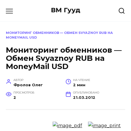
Перейти
ВМ Гууд
к
содержанию
МОНИТОРИНГ ОБМЕННИКОВ — ОБМЕН SVYAZNOY RUB НА
MONEYMAIL USD
Мониторинг обменников —
Обмен Svyaznoy RUB на
MoneyMail USD
АВТОР
НА ЧТЕНИЕ
Фролов Олег
2 мин
ПРОСМОТРОВ
ОПУБЛИКОВАНО
2
21.03.2012