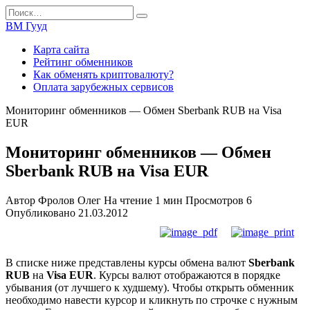
Перейти
Search
к
for:
ВМ Гууд
содержанию
Карта сайта
Рейтинг обменников
Как обменять криптовалюту?
Оплата зарубежных сервисов
Мониторинг обменников — Обмен Sberbank RUB на Visa
EUR
Мониторинг обменников — Обмен
Sberbank RUB на Visa EUR
Автор
Фролов Олег
На чтение
1 мин
Просмотров
6
Опубликовано
21.03.2012
В списке ниже представлены курсы обмена валют
Sberbank
RUB
на
Visa EUR
. Курсы валют отображаются в порядке
убывания (от лучшего к худшему). Чтобы открыть обменник
необходимо навести курсор и кликнуть по строчке с нужным