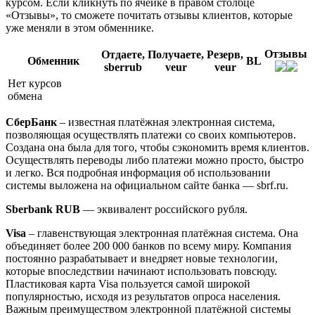
курсом. Если кликнуть по ячейке в правом столбце
«Отзывы», то сможете почитать отзывы клиентов, которые
уже меняли в этом обменнике.
Отзывы
Отдаете,
Получаете,
Резерв,
Обменник
BL
sberrub
veur
veur
Нет курсов
обмена
СберБанк
– известная платёжная электронная система,
позволяющая осуществлять платежи со своих компьютеров.
Создана она была для того, чтобы сэкономить время клиентов.
Осуществлять переводы либо платежи можно просто, быстро
и легко. Вся подробная информация об использовании
системы выложена на официальном сайте банка — sbrf.ru.
Sberbank RUB
— эквивалент российского рубля.
Visa
– главенствующая электронная платёжная система. Она
объединяет более 200 000 банков по всему миру. Компания
постоянно разрабатывает и внедряет новые технологии,
которые впоследствии начинают использовать повсюду.
Пластиковая карта Visa пользуется самой широкой
популярностью, исходя из результатов опроса населения.
Важным преимуществом электронной платёжной системы