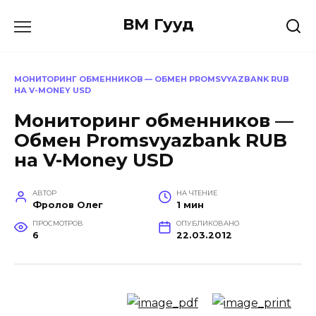
Перейти
ВМ Гууд
к
содержанию
МОНИТОРИНГ ОБМЕННИКОВ — ОБМЕН PROMSVYAZBANK RUB
НА V-MONEY USD
Мониторинг обменников —
Обмен Promsvyazbank RUB
на V-Money USD
АВТОР
НА ЧТЕНИЕ
Фролов Олег
1 мин
ПРОСМОТРОВ
ОПУБЛИКОВАНО
6
22.03.2012