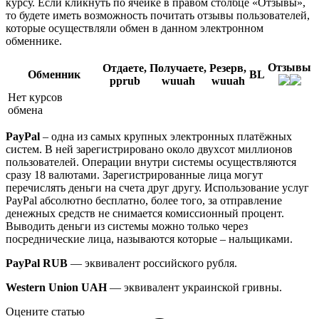
курсу. Если кликнуть по ячейке в правом столбце «Отзывы»,
то будете иметь возможность почитать отзывы пользователей,
которые осуществляли обмен в данном электронном
обменнике.
Отзывы
Отдаете,
Получаете,
Резерв,
Обменник
BL
pprub
wuuah
wuuah
Нет курсов
обмена
PayPal
– одна из самых крупных электронных платёжных
систем. В ней зарегистрировано около двухсот миллионов
пользователей. Операции внутри системы осуществляются
сразу 18 валютами. Зарегистрированные лица могут
перечислять деньги на счета друг другу. Использование услуг
PayPal абсолютно бесплатно, более того, за отправление
денежных средств не снимается комиссионный процент.
Выводить деньги из системы можно только через
посреднические лица, называются которые – нальщиками.
PayPal RUB
— эквивалент российского рубля.
Western Union UAH
— эквивалент украинской гривны.
Оцените статью