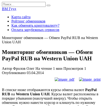
Перейти
Search
к
for:
ВМ Гууд
содержанию
Карта сайта
Рейтинг обменников
Как обменять криптовалюту?
Оплата зарубежных сервисов
Мониторинг обменников — Обмен PayPal RUB на Western
Union UAH
Мониторинг обменников — Обмен
PayPal RUB на Western Union UAH
Автор
Фролов Олег
На чтение
1 мин
Просмотров
1
Опубликовано
03.04.2014
В списке ниже отображаются курсы обмена валют
PayPal
RUB
на
Western Union UAH
. Курсы валют расположены в
порядке убывания (наилучший вверху). Чтобы открыть
обменник нужно навести курсор и кликнуть по нужному