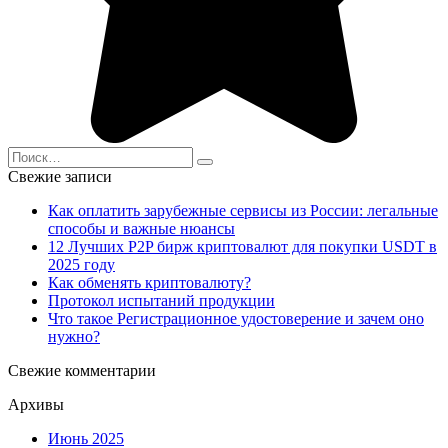
Search
for:
Свежие записи
Как оплатить зарубежные сервисы из России: легальные
способы и важные нюансы
12 Лучших P2P бирж криптовалют для покупки USDT в
2025 году
Как обменять криптовалюту?
Протокол испытаний продукции
Что такое Регистрационное удостоверение и зачем оно
нужно?
Свежие комментарии
Архивы
Июнь 2025