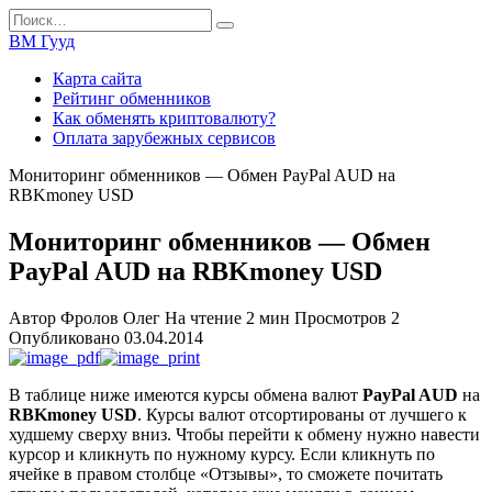
Перейти
Search
к
for:
ВМ Гууд
содержанию
Карта сайта
Рейтинг обменников
Как обменять криптовалюту?
Оплата зарубежных сервисов
Мониторинг обменников — Обмен PayPal AUD на
RBKmoney USD
Мониторинг обменников — Обмен
PayPal AUD на RBKmoney USD
Автор
Фролов Олег
На чтение
2 мин
Просмотров
2
Опубликовано
03.04.2014
В таблице ниже имеются курсы обмена валют
PayPal AUD
на
RBKmoney USD
. Курсы валют отсортированы от лучшего к
худшему сверху вниз. Чтобы перейти к обмену нужно навести
курсор и кликнуть по нужному курсу. Если кликнуть по
ячейке в правом столбце «Отзывы», то сможете почитать