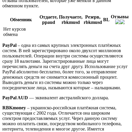
отзывы пользователей, которые уже меняли в данном
обменном пункте.
Отзывы
Отдаете,
Получаете,
Резерв,
Обменник
BL
ppaud
rbkmusd
rbkmusd
Нет курсов
обмена
PayPal
– одна из самых крупных электронных платёжных
систем. В ней зарегистрировано около двухсот миллионов
пользователей. Операции внутри системы осуществляются
сразу 18 валютами. Зарегистрированные лица могут
перечислять деньги на счета друг другу. Использование услуг
PayPal абсолютно бесплатно, более того, за отправление
денежных средств не снимается комиссионный процент.
Выводить деньги из системы можно только через
посреднические лица, называются которые – нальщиками.
PayPal AUD
— эквивалент австралийского доллара.
RBKmoney
– украинско-российская платёжная система,
существующая с 2002 года. Отличается она широким
спектром предоставляемых услуг. Через данную систему
можно оплатить связи, посредством мобильного телефона,
интернета, телевидения и многое другое. Имеется