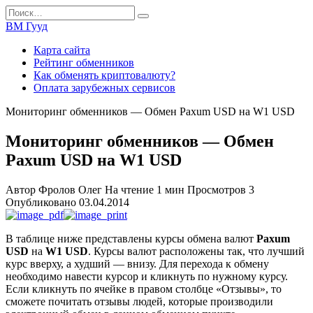
Перейти
Search
к
for:
ВМ Гууд
содержанию
Карта сайта
Рейтинг обменников
Как обменять криптовалюту?
Оплата зарубежных сервисов
Мониторинг обменников — Обмен Paxum USD на W1 USD
Мониторинг обменников — Обмен
Paxum USD на W1 USD
Автор
Фролов Олег
На чтение
1 мин
Просмотров
3
Опубликовано
03.04.2014
В таблице ниже представлены курсы обмена валют
Paxum
USD
на
W1 USD
. Курсы валют расположены так, что лучший
курс вверху, а худший — внизу. Для перехода к обмену
необходимо навести курсор и кликнуть по нужному курсу.
Если кликнуть по ячейке в правом столбце «Отзывы», то
сможете почитать отзывы людей, которые производили