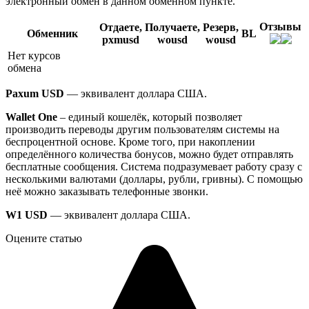
электронный обмен в данном обменном пункте.
Отзывы
Отдаете,
Получаете,
Резерв,
Обменник
BL
pxmusd
wousd
wousd
Нет курсов
обмена
Paxum USD
— эквивалент доллара США.
Wallet One
– единый кошелёк, который позволяет
производить переводы другим пользователям системы на
беспроцентной основе. Кроме того, при накоплении
определённого количества бонусов, можно будет отправлять
бесплатные сообщения. Система подразумевает работу сразу с
несколькими валютами (доллары, рубли, гривны). С помощью
неё можно заказывать телефонные звонки.
W1 USD
— эквивалент доллара США.
Оцените статью