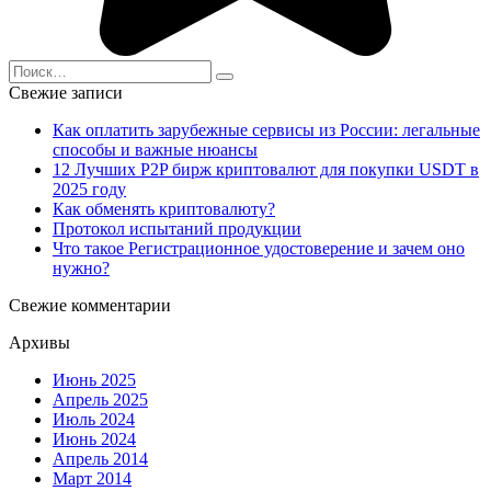
Search
for:
Свежие записи
Как оплатить зарубежные сервисы из России: легальные
способы и важные нюансы
12 Лучших P2P бирж криптовалют для покупки USDT в
2025 году
Как обменять криптовалюту?
Протокол испытаний продукции
Что такое Регистрационное удостоверение и зачем оно
нужно?
Свежие комментарии
Архивы
Июнь 2025
Апрель 2025
Июль 2024
Июнь 2024
Апрель 2014
Март 2014