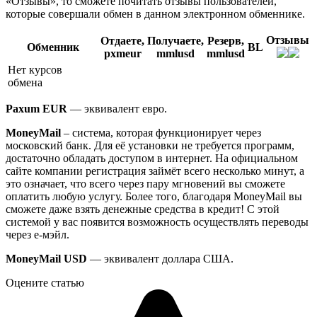
«Отзывы», то сможете почитать отзывы пользователей,
которые совершали обмен в данном электронном обменнике.
Отзывы
Отдаете,
Получаете,
Резерв,
Обменник
BL
pxmeur
mmlusd
mmlusd
Нет курсов
обмена
Paxum EUR
— эквивалент евро.
MoneyMail
– система, которая функционирует через
московский банк. Для её установки не требуется программ,
достаточно обладать доступом в интернет. На официальном
сайте компании регистрация займёт всего несколько минут, а
это означает, что всего через пару мгновений вы сможете
оплатить любую услугу. Более того, благодаря MoneyMail вы
сможете даже взять денежные средства в кредит! С этой
системой у вас появится возможность осуществлять переводы
через е-мэйл.
MoneyMail USD
— эквивалент доллара США.
Оцените статью