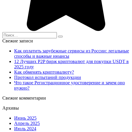
Search
for:
Свежие записи
Как оплатить зарубежные сервисы из России: легальные
способы и важные нюансы
12 Лучших P2P бирж криптовалют для покупки USDT в
2025 году
Как обменять криптовалюту?
Протокол испытаний продукции
Что такое Регистрационное удостоверение и зачем оно
нужно?
Свежие комментарии
Архивы
Июнь 2025
Апрель 2025
Июль 2024