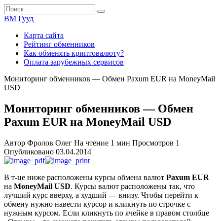
Перейти
Search
к
for:
ВМ Гууд
содержанию
Карта сайта
Рейтинг обменников
Как обменять криптовалюту?
Оплата зарубежных сервисов
Мониторинг обменников — Обмен Paxum EUR на MoneyMail
USD
Мониторинг обменников — Обмен
Paxum EUR на MoneyMail USD
Автор
Фролов Олег
На чтение
1 мин
Просмотров
1
Опубликовано
03.04.2014
В т-це ниже расположены курсы обмена валют
Paxum EUR
на
MoneyMail USD
. Курсы валют расположены так, что
лучший курс вверху, а худший — внизу. Чтобы перейти к
обмену нужно навести курсор и кликнуть по строчке с
нужным курсом. Если кликнуть по ячейке в правом столбце