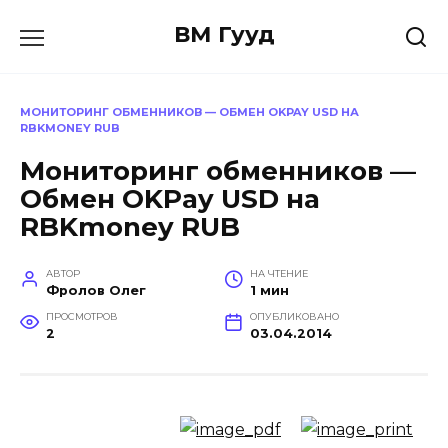
Перейти
ВМ Гууд
к
содержанию
МОНИТОРИНГ ОБМЕННИКОВ — ОБМЕН OKPAY USD НА
RBKMONEY RUB
Мониторинг обменников —
Обмен OKPay USD на
RBKmoney RUB
АВТОР
НА ЧТЕНИЕ
Фролов Олег
1 мин
ПРОСМОТРОВ
ОПУБЛИКОВАНО
2
03.04.2014