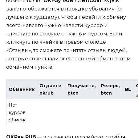
обмена валют
OKPay RUB
на
BitCoin
. Курсы
валют отображаются в порядке убывания (от
лучшего к худшему). Чтобы перейти к обмену
всего-навсего нужно навести курсор и
кликнуть по строчке с нужным курсом. Если
кликнуть по ячейке в правом столбце
«Отзывы», то сможете почитать отзывы людей,
которые совершали электронный обмен в этом
обменном пункте.
Отдаете,
Получаете,
Резерв,
Обменник
BL
okrub
btcn
btcn
Нет
курсов
обмена
OKPay RUB
— эквивалент российского рубля.