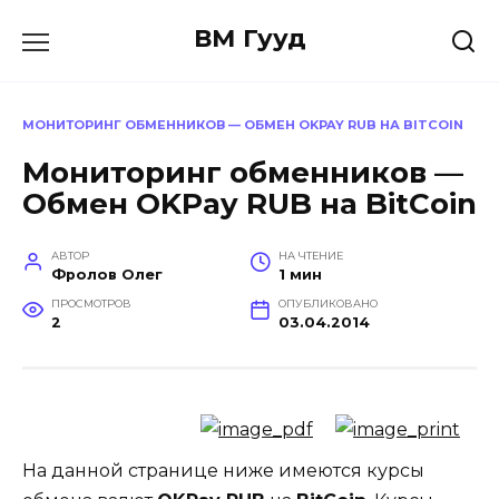
Перейти
ВМ Гууд
к
содержанию
МОНИТОРИНГ ОБМЕННИКОВ — ОБМЕН OKPAY RUB НА BITCOIN
Мониторинг обменников —
Обмен OKPay RUB на BitCoin
АВТОР
НА ЧТЕНИЕ
Фролов Олег
1 мин
ПРОСМОТРОВ
ОПУБЛИКОВАНО
2
03.04.2014
На данной странице ниже имеются курсы