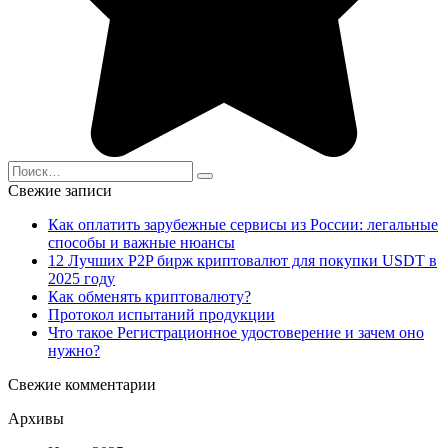
Search
for:
Свежие записи
Как оплатить зарубежные сервисы из России: легальные
способы и важные нюансы
12 Лучших P2P бирж криптовалют для покупки USDT в
2025 году
Как обменять криптовалюту?
Протокол испытаний продукции
Что такое Регистрационное удостоверение и зачем оно
нужно?
Свежие комментарии
Архивы