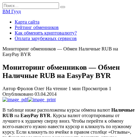
Перейти
Search
к
for:
ВМ Гууд
содержанию
Карта сайта
Рейтинг обменников
Как обменять криптовалюту?
Оплата зарубежных сервисов
Мониторинг обменников — Обмен Наличные RUB на
EasyPay BYR
Мониторинг обменников — Обмен
Наличные RUB на EasyPay BYR
Автор
Фролов Олег
На чтение
1 мин
Просмотров
1
Опубликовано
03.04.2014
В таблице ниже расположены курсы обмена валют
Наличные
RUB
на
EasyPay BYR
. Курсы валют отсортированы от
лучшего к худшему сверху вниз. Чтобы перейти к обмену
всего-навсего нужно навести курсор и кликнуть по нужному
курсу. Если кликнуть по ячейке в правом столбце «Отзывы»,