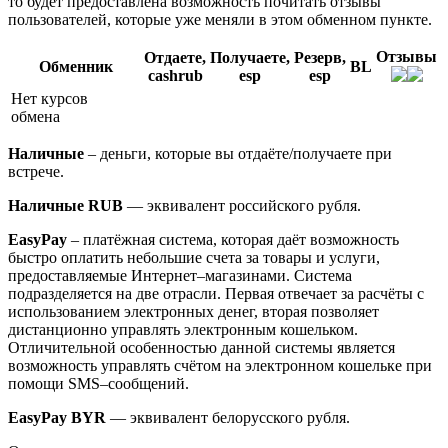
то будет предоставлена возможность почитать отзывы
пользователей, которые уже меняли в этом обменном пункте.
Отзывы
Отдаете,
Получаете,
Резерв,
Обменник
BL
cashrub
esp
esp
Нет курсов
обмена
Наличные
– деньги, которые вы отдаёте/получаете при
встрече.
Наличные RUB
— эквивалент российского рубля.
EasyPay
– платёжная система, которая даёт возможность
быстро оплатить небольшие счета за товары и услуги,
предоставляемые Интернет–магазинами. Система
подразделяется на две отрасли. Первая отвечает за расчёты с
использованием электронных денег, вторая позволяет
дистанционно управлять электронным кошельком.
Отличительной особенностью данной системы является
возможность управлять счётом на электронном кошельке при
помощи SMS–сообщений.
EasyPay BYR
— эквивалент белорусского рубля.