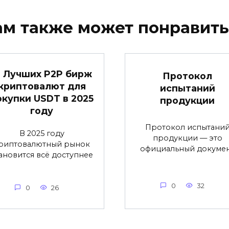
ам также может понравить
2 Лучших P2P бирж
Протокол
криптовалют для
испытаний
окупки USDT в 2025
продукции
году
Протокол испытани
В 2025 году
продукции — это
риптовалютный рынок
официальный докуме
ановится всё доступнее
0
32
0
26