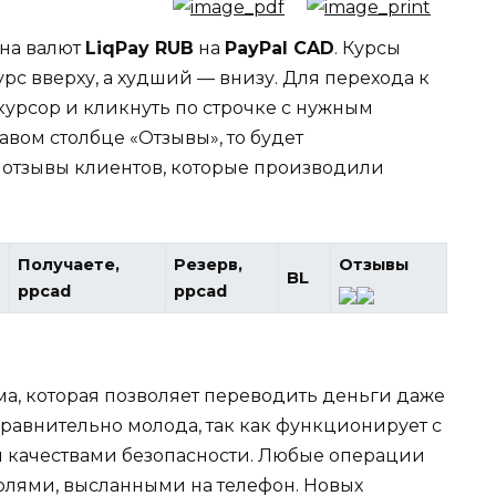
ена валют
LiqPay RUB
на
PayPal CAD
. Курсы
рс вверху, а худший — внизу. Для перехода к
курсор и кликнуть по строчке с нужным
авом столбце «Отзывы», то будет
 отзывы клиентов, которые производили
Получаете,
Резерв,
Отзывы
BL
ppcad
ppcad
ма, которая позволяет переводить деньги даже
сравнительно молода, так как функционирует с
и качествами безопасности. Любые операции
лями, высланными на телефон. Новых