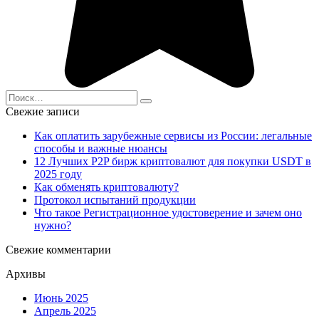
Search
for:
Свежие записи
Как оплатить зарубежные сервисы из России: легальные
способы и важные нюансы
12 Лучших P2P бирж криптовалют для покупки USDT в
2025 году
Как обменять криптовалюту?
Протокол испытаний продукции
Что такое Регистрационное удостоверение и зачем оно
нужно?
Свежие комментарии
Архивы
Июнь 2025
Апрель 2025