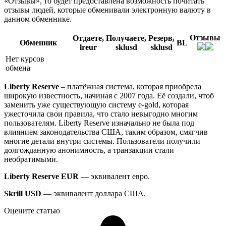
«Отзывы», то будет предоставлена возможность почитать
отзывы людей, которые обменивали электронную валюту в
данном обменнике.
Отзывы
Отдаете,
Получаете,
Резерв,
Обменник
BL
lreur
sklusd
sklusd
Нет курсов
обмена
Liberty Reserve
– платёжная система, которая приобрела
широкую известность, начиная с 2007 года. Её создали, чтоб
заменить уже существующую систему e-gold, которая
ужесточила свои правила, что стало невыгодно многим
пользователям. Liberty Reserve изначально не была под
влиянием законодательства США, таким образом, смягчив
многие детали внутри системы. Пользователи получили
долгожданную анонимность, а транзакции стали
необратимыми.
Liberty Reserve EUR
— эквивалент евро.
Skrill USD
— эквивалент доллара США.
Оцените статью