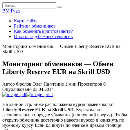
Перейти
Search
к
for:
ВМ Гууд
содержанию
Карта сайта
Рейтинг обменников
Как обменять криптовалюту?
Оплата зарубежных сервисов
Мониторинг обменников — Обмен Liberty Reserve EUR на
Skrill USD
Мониторинг обменников — Обмен
Liberty Reserve EUR на Skrill USD
Автор
Фролов Олег
На чтение
1 мин
Просмотров
6
Опубликовано
03.04.2014
На данной стр. ниже расположены курсы обмена валют
Liberty Reserve EUR
на
Skrill USD
. Курсы валют
расположены в порядке убывания (наилучший вверху). Чтобы
открыть обменник достаточно навести курсор и кликнуть по
нужному курсу. Если кликнуть по ячейке в правом столбце