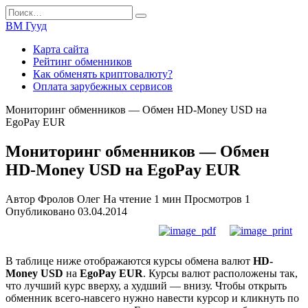
Перейти
Search
к
for:
ВМ Гууд
содержанию
Карта сайта
Рейтинг обменников
Как обменять криптовалюту?
Оплата зарубежных сервисов
Мониторинг обменников — Обмен HD-Money USD на
EgoPay EUR
Мониторинг обменников — Обмен
HD-Money USD на EgoPay EUR
Автор
Фролов Олег
На чтение
1 мин
Просмотров
1
Опубликовано
03.04.2014
В таблице ниже отображаются курсы обмена валют
HD-
Money USD
на
EgoPay EUR
. Курсы валют расположены так,
что лучший курс вверху, а худший — внизу. Чтобы открыть
обменник всего-навсего нужно навести курсор и кликнуть по