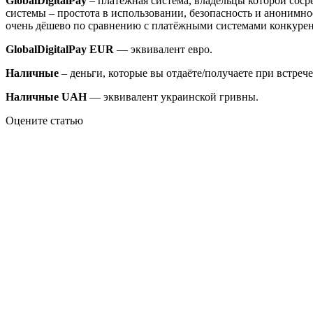
GlobalDigitalPay
– платёжная система, владельцы которой соср
системы – простота в использовании, безопасность и анонимно
очень дёшево по сравнению с платёжными системами конкуре
GlobalDigitalPay EUR
— эквивалент евро.
Наличные
– деньги, которые вы отдаёте/получаете при встрече
Наличные UAH
— эквивалент украинской гривны.
Оцените статью