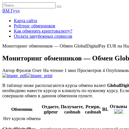
Перейти
Search
к
for:
ВМ Гууд
содержанию
Карта сайта
Рейтинг обменников
Как обменять криптовалюту?
Оплата зарубежных сервисов
Мониторинг обменников — Обмен GlobalDigitalPay EUR на 
Мониторинг обменников — Обмен Glob
Автор
Фролов Олег
На чтение
1 мин
Просмотров
4
Опубликов
В таблице ниже располагаются курсы обмена валют
GlobalDig
необходимо навести курсор и кликнуть по нужному курсу. Если
совершали обмен в данном обменном пункте.
Отзывы
Отдаете,
Получаете,
Резерв,
Обменник
BL
gdpeur
cashuah
cashuah
Нет курсов обмена