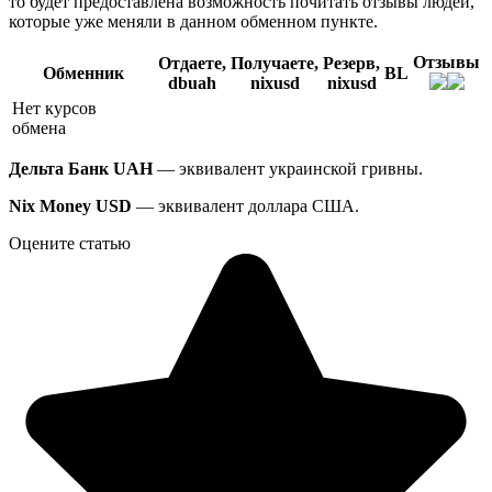
то будет предоставлена возможность почитать отзывы людей,
которые уже меняли в данном обменном пункте.
Отзывы
Отдаете,
Получаете,
Резерв,
Обменник
BL
dbuah
nixusd
nixusd
Нет курсов
обмена
Дельта Банк UAH
— эквивалент украинской гривны.
Nix Money USD
— эквивалент доллара США.
Оцените статью