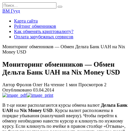
Перейти
Search
к
for:
ВМ Гууд
содержанию
Карта сайта
Рейтинг обменников
Как обменять криптовалюту?
Оплата зарубежных сервисов
Мониторинг обменников — Обмен Дельта Банк UAH на Nix
Money USD
Мониторинг обменников — Обмен
Дельта Банк UAH на Nix Money USD
Автор
Фролов Олег
На чтение
1 мин
Просмотров
2
Опубликовано
03.04.2014
В т-це ниже располагаются курсы обмена валют
Дельта Банк
UAH
на
Nix Money USD
. Курсы валют расположены в
порядке убывания (наилучший вверху). Чтобы перейти к
обмену необходимо навести курсор и кликнуть по нужному
курсу. Если кликнуть по ячейке в правом столбце «Отзывы»,